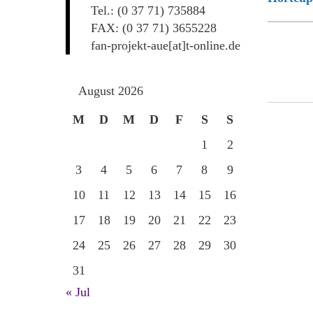
Tel.: (0 37 71) 735884
FAX: (0 37 71) 3655228
fan-projekt-aue[at]t-online.de
August 2026
M
D
M
D
F
S
S
1
2
3
4
5
6
7
8
9
10
11
12
13
14
15
16
17
18
19
20
21
22
23
24
25
26
27
28
29
30
31
« Jul